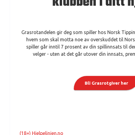
klubben i ditt h
Grasrotandelen gir deg som spiller hos Norsk Tippi
hvem som skal motta noe av overskuddet til Nors
spiller går inntil 7 prosent av din spillinnsats til
velger - uten at det går utover din innsats, prem
Bli Grasrotgiver her
(18+) Hjelpelinjen.no