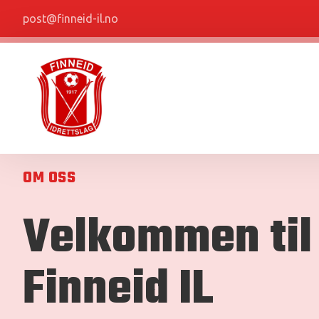
post@finneid-il.no
OM OSS
Velkommen til
Finneid IL