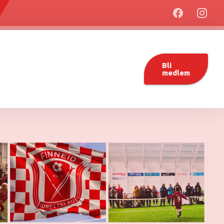
Bli
medlem