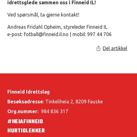
idrettsglede sammen oss i Finneid IL!
Ved spørsmål, ta gjerne kontakt!
Andreas Fridahl Opheim, styreleder Finneid IL
e-post:
fotball@finneid.il.no
| mobil: 997 44 706
Del artikkel
Finneid Idrettslag
Besøksadresse
: Tinkeliheia 2, 8209 Fauske
Org.nummer:
984 836 317
#HEIAFINNEID
HURTIGLENKER